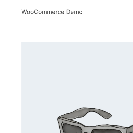
Ga
naar
WooCommerce Demo
de
inhoud