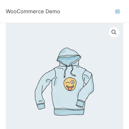
Ga
naar
WooCommerce Demo
de
inhoud