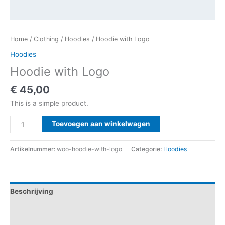
Home
/
Clothing
/
Hoodies
/ Hoodie with Logo
Hoodies
Hoodie with Logo
€
45,00
This is a simple product.
Hoodie
Toevoegen aan winkelwagen
with
Logo
Artikelnummer:
woo-hoodie-with-logo
Categorie:
Hoodies
aantal
Beschrijving
Aanvullende informatie